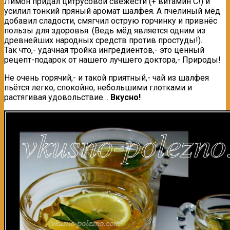
Лимон придал цитрусовой свежести (+ витамин С!) и
усилил тонкий пряный аромат шалфея. А пчелиный мёд
добавил сладости, смягчил острую горчинку и привнёс
пользы для здоровья. (Ведь мёд является одним из
древнейших народных средств против простуды!).
Так что,- удачная тройка ингредиентов,- это ценный
рецепт-подарок от нашего лучшего доктора,- Природы!
Не очень горячий,- и такой приятный,- чай из шалфея
пьётся легко, спокойно, небольшими глотками и
растягивая удовольствие…
Вкусно!