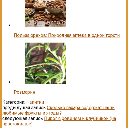
Польза орехов: Природная аптека в одной горсти
Розмарин
Категории:
Напитки
предыдущая запись
Сколько сахара содержат наши
любимые фрукты и ягоды?
следующая запись
Пирог с ревенем и клубникой (на
простокваше)