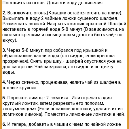
Поставить на огонь. Довести воду до кипения.
2.
Выключить огонь.(Ковшик остаётся стоять на плите).
Высыпать в воду 2 чайные ложки сушеного шалфея.
Размешать ложкой. Накрыть ковшик крышкой. Шалфей
настаивать в горячей воде 5-8 минут (В зависимости, на
сколько крепким и насыщенным должен быть чай,- по
вкусу).
3.
Через 5-8 минут, пар собрался под крышкой и
образовались капли воды (это видно, если крышка
прозрачная). Снять крышку,- шалфей опустился уже на
дно кастрюли. Чай заварился, это видно и по цвету
воды.
4.
Через ситечко, процеживая, налить чай из шалфея в
тёплые кружки.
5.
Порезать лимон,- 2 ломтика . Или отрезать один
круглый ломтик, затем разрезать его пополам,
«полумесяцем» (Если попались косточки, удалить их из
ломтиков лимона). Поместить лимонные ломтики в чай.
6.
И теперь, добавить в чашки с чаем по чайной ложке