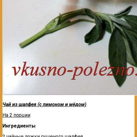
Чай из шалфея (с лимоном и мёдом)
На 2 порции
Ингредиенты
2 чайные ложки сушеного шалфея