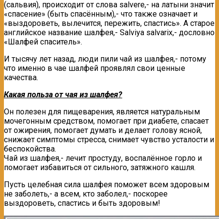
(сальвия), происходит от слова salvere,- на латыни значит
«спасение» (быть спасённым),- что также означает и
«выздороветь, вылечится, пережить, спастись». А старое
английское название шалфея,- Salviya salvarix,- дословно
«Шалфей спаситель».
И тысячу лет назад, люди пили чай из шалфея,- потому
что именно в чае шалфей проявлял свои ценные
качества.
Какая польза от чая из шалфея?
Он полезен для пищеварения, является натуральным
мочегонным средством, помогает при диабете, спасает
от ожирения, помогает думать и делает голову ясной,
снижает симптомы стресса, снимает чувство усталости и
беспокойства.
Чай из шалфея,- лечит простуду, воспалённое горло и
помогает избавиться от сильного, затяжного кашля.
Пусть целебная сила шалфея поможет всем здоровым
не заболеть,- а всем, кто заболел,- поскорее
выздороветь, спастись и быть здоровым!