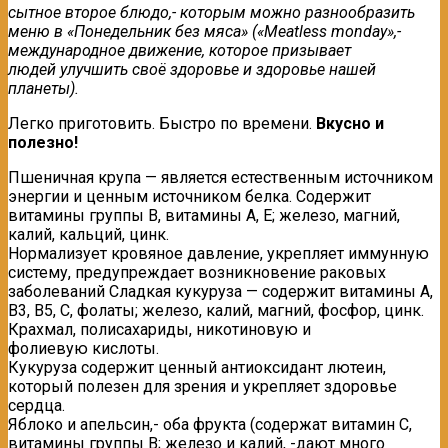
сытное второе блюдо,- которым можно разнообразить
меню в «Понедельник без мяса» («Meatless monday»,-
международное движение, которое призывает
людей улучшить своё здоровье и здоровье нашей
планеты).
Легко приготовить. Быстро по времени.
Вкусно и
полезно!
Пшеничная крупа — является естественным источником
энергии и ценным источником белка. Содержит
витамины группы В, витамины А, Е; железо, магний,
калий, кальций, цинк.
Нормализует кровяное давление, укрепляет иммунную
систему, предупреждает возникновение раковых
заболеваний Сладкая кукуруза — содержит витамины А,
В3, В5, С, фолаты; железо, калий, магний, фосфор, цинк.
Крахмал, полисахариды, никотиновую и
фолиевую кислоты.
Кукуруза содержит ценный антиоксидант лютеин,
который полезен для зрения и укрепляет здоровье
сердца.
Яблоко и апельсин,- оба фрукта (содержат витамин С,
витамины группы В; железо и калий, -дают много