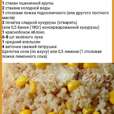
1
стакан пшеничной крупы
2
стакана холодной воды
1
столовая ложка подсолнечного (или другого постного
масла)
2
початка сладкой кукурузы (отварить)
(или 0,5 банки (180г) консервированной кукурузы)
1
краснобокое яблоко
6-8
шт зелёного лука
1
средний апельсин
4
веточки свежей петрушки
Щепотка соли (по вкусу) или 0,5 лимона (1 столовая
ложка лимонного сока).