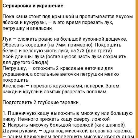
Сервировка и украшение.
Пока каша стоит под крышкой и пропитывается вкусом
яблока и кукурузы, — в это время порезать лук,
петрушку и апельсин.
Лук — сложить ровно на большой кухонной дощечке.
Обрезать корешки (на 7мм, примерно). Покрошить
белую и зелёную часть лука, на 2/3 (две трети)
всей длинны лука (оставшуюся часть лука сохранить
для другого блюда).
Петрушку, — отложить 2 красивые веточки для
украшения, а остальные веточки петрушки мелко
покрошить .
Апельсин — порезать кружочками, поперёк. Затем
каждый круглый ломтик разрезать пополам.
Подготовить 2 глубокие тарелки.
1.
Пшеничную кашу выложить в мисочку или большую
пиалу. Немного прижать кашу сверху, ложкой.
2.
Накрыть мисочку большой тарелкой (как шляпой).
Двумя руками, — одна под мисочкой, вторая на тарелке,
— одним движением перевернуть мисочку кверху дном.