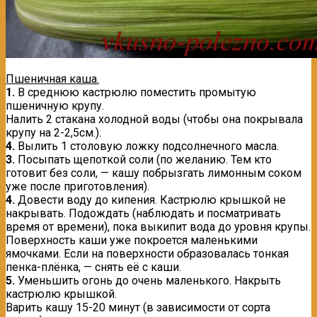
Пшеничная каша.
1.
В среднюю кастрюлю поместить промытую
пшеничную крупу.
Налить 2 стакана холодной воды (чтобы она покрывала
крупу на 2-2,5см.).
4.
Вылить 1 столовую ложку подсолнечного масла.
3.
Посыпать щепоткой соли (по желанию. Тем кто
готовит без соли, — кашу побрызгать лимонным соком
уже после приготовления).
4.
Довести воду до кипения. Кастрюлю крышкой не
накрывать. Подождать (наблюдать и посматривать
время от времени), пока выкипит вода до уровня крупы.
Поверхность каши уже покроется маленькими
ямочками. Если на поверхности образовалась тонкая
пенка-плёнка, — снять её с каши.
5.
Уменьшить огонь до очень маленького. Накрыть
кастрюлю крышкой.
Варить кашу 15-20 минут (в зависимости от сорта