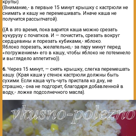
крупы).
(Внимание,- в первые 15 минут крышку с кастрюли не
снимать и кашу не перемешивать. Иначе каша не
получится рассыпчатой).
((А в это время, пока варится каша можно срезать
кукурузу с початков. И — почистить, срезать вокруг
сердцевины и порезать кубиками,- яблоко.
Яблоко порезать, желательно,- за пару минут перед
«погружением» его в кашу, чтобы яблоко не потемнело
и выглядело аппетитно)).
6.
Через 15 минут, — снять крышку, слегка перемешать
кашу. (Края каши у стенок кастрюли должны быть
сухими. Если каша чуть-чуть пристала ко дну, не
страшно,- она не подгорит, благодаря добавленной в
воду,- ложке подсолнечного масла).