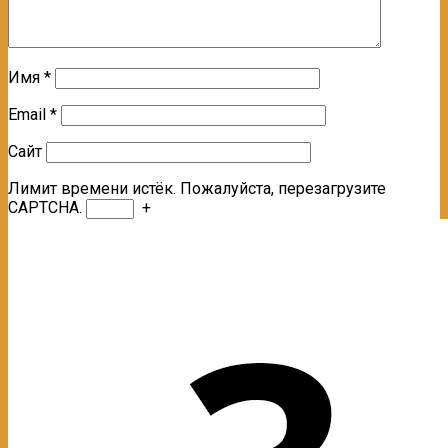
Имя
*
Email
*
Сайт
Лимит времени истёк. Пожалуйста, перезагрузите
CAPTCHA.
+