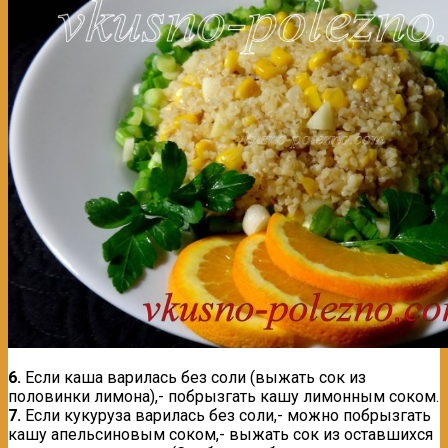
6.
Если каша варилась без соли (выжать сок из
половинки лимона),- побрызгать кашу лимонным соком.
7.
Если кукуруза варилась без соли,- можно побрызгать
кашу апельсиновым соком,- выжать сок из оставшихся