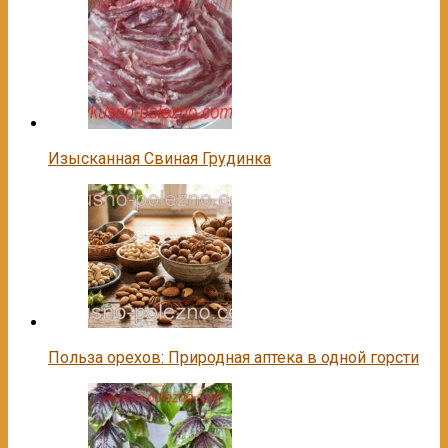
Изысканная Свиная Грудинка
Польза орехов: Природная аптека в одной горсти