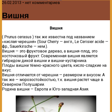
26.02.2013 • нет комментариев
Вишня
Вишня
( Prunus cerasus ) так же известна под названием
«кислая черешня» (Sour Cherry — англ., Le Cerisier acide —
фр., Sauerkirsche — нем.).
Вишня — это фруктовое дерево, a вишня-плод, это
косточковый фрукт. Современная вишня является
гибридом дикой вишни и вишни-кустарника.
Плоды вишни тёмно-красного цвета, кисло-сладкие на
вкус.
Вишня отличается от черешни — размером и вкусом. А
так же — морозостойкостью, т.к. вишня растет чаще в
Северном Полушарии.
Родина вишни — Европа и Юго-западная Азия.