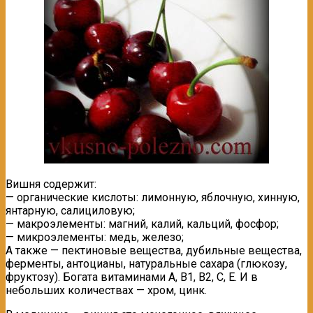
Вишня содержит:
— органические кислоты: лимонную, яблочную, хинную,
янтарную, салициловую;
— макроэлементы: магний, калий, кальций, фосфор;
— микроэлементы: медь, железо;
А также — пектиновые вещества, дубильные вещества,
ферменты, антоцианы, натуральные сахара (глюкозу,
фруктозу). Богата витаминами А, В1, В2, С, Е. И в
небольших количествах — хром, цинк.