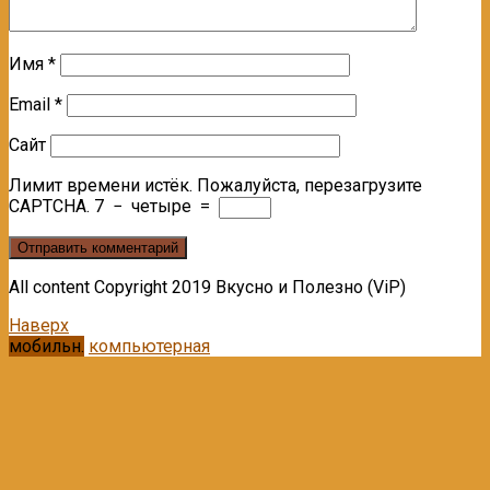
Имя
*
Email
*
Сайт
Лимит времени истёк. Пожалуйста, перезагрузите
CAPTCHA.
7
−
четыре
=
All content Copyright 2019 Вкусно и Полезно (ViP)
Наверх
мобильн.
компьютерная