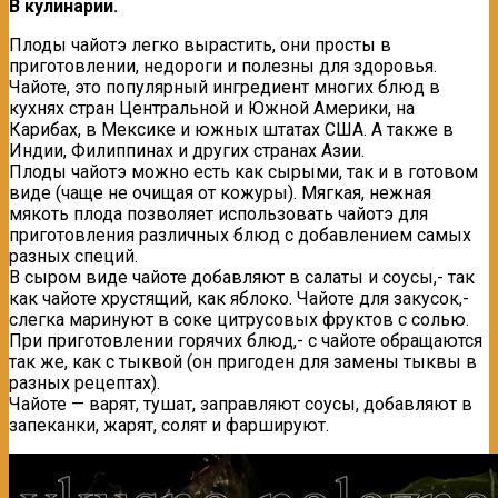
В кулинарии.
Плоды чайотэ легко вырастить, они просты в
приготовлении, недороги и полезны для здоровья.
Чайоте, это популярный ингредиент многих блюд в
кухнях стран Центральной и Южной Америки, на
Карибах, в Мексике и южных штатах США. А также в
Индии, Филиппинах и других странах Азии.
Плоды чайотэ можно есть как сырыми, так и в готовом
виде (чаще не очищая от кожуры). Мягкая, нежная
мякоть плода позволяет использовать чайотэ для
приготовления различных блюд с добавлением самых
разных специй.
В сыром виде чайоте добавляют в салаты и соусы,- так
как чайоте хрустящий, как яблоко. Чайоте для закусок,-
слегка маринуют в соке цитрусовых фруктов с солью.
При приготовлении горячих блюд,- с чайоте обращаются
так же, как с тыквой (он пригоден для замены тыквы в
разных рецептах).
Чайоте — варят, тушат, заправляют соусы, добавляют в
запеканки, жарят, солят и фаршируют.