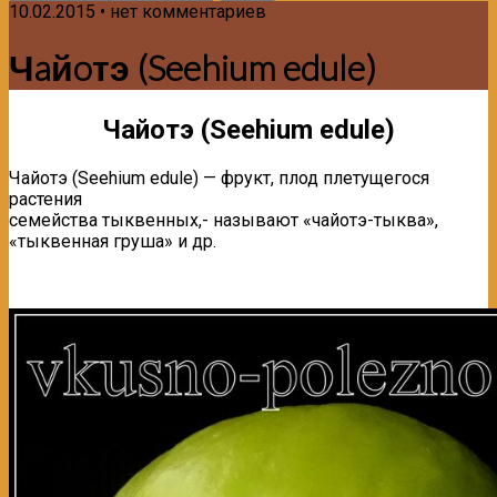
10.02.2015 • нет комментариев
Чaйoтэ (Seehium edule)
Чaйoтэ (Seehium edule)
Чaйoтэ (Seehium edule) — фрукт, плод плетущегося
растения
семейства тыквенных,- называют «чайотэ-тыква»,
«тыквенная груша» и др.