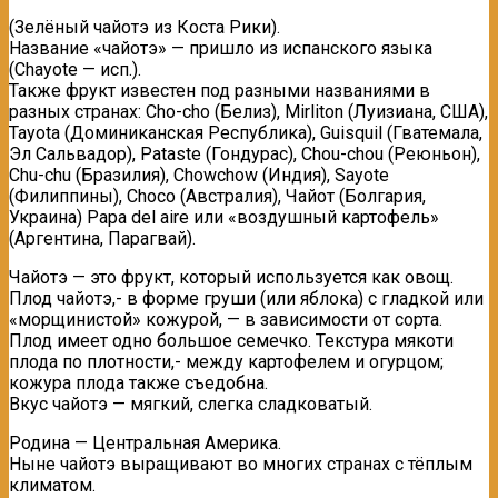
(Зелёный чайотэ из Коста Рики).
Название «чайотэ» — пришло из испанского языка
(Chayote — исп.).
Также фрукт известен под разными названиями в
разных странах: Сhо-сhо (Белиз), Mirliton (Луизиана, США),
Таyоtа (Доминиканская Республика), Guisquil (Гватемала,
Эл Сальвадор), Раtaste (Гондурас), Chou-chou (Реюньон),
Chu-chu (Бразилия), Chowchow (Индия), Sаyоtе
(Филиппины), Choco (Aвстралия), Чайот (Болгария,
Украина) Papa del aire или «воздушный картофель»
(Aргентина, Парагвай).
Чайотэ — это фрукт, который используется как овощ.
Плод чайотэ,- в форме груши (или яблока) с гладкой или
«морщинистой» кожурой, — в зависимости от сорта.
Плод имеет одно большое семечко. Текстура мякоти
плода по плотности,- между картофелем и огурцом;
кожура плода также съедобна.
Вкус чайотэ — мягкий, слегка сладковатый.
Родина — Центральная Америка.
Ныне чайотэ выращивают во многих странах с тёплым
климатом.