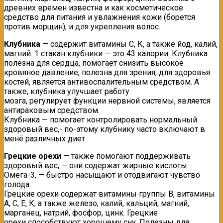
древних времён известна и как косметическое
средство для питания и увлажнения кожи (борется
против морщин), и для укрепления волос.
Клубника
— содержит витамины С, К, а также йод, калий,
магний. 1 стакан клубники — это 43 калории. Клубника
полезна для сердца, помогает снизить высокое
кровяное давление, полезна для зрения, для здоровья
костей, является антивоспалительным средством. А
также, клубника улучшает работу
мозга, регулирует функции нервной системы, является
антираковым средством.
Клубника — помогает контролировать нормальный
здоровый вес,- по-этому клубнику часто включают в
менё различных диет.
Грецкие орехи
— также помогают поддерживать
здоровый вес, — они содержат жирные кислоты
Омега-3, — быстро насыщают и отодвигают чувство
голода.
Грецкие орехи содержат витамины группы В, витамины
А, С, Е, К, а также железо, калий, кальций, магний,
марганец, натрий, фосфор, цинк. Грецкие
орехи способствуют хорошему сну. Полезны для