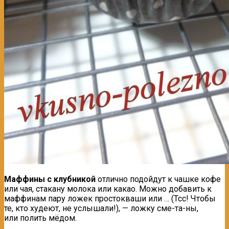
Маффины
с клубникой
отлично подойдут к чашке кофе
или чая, стакану молока или какао. Можно добавить к
маффинам пару ложек простокваши или … (Тсс! Чтобы
те, кто худеют, не услышали!), — ложку сме-та-ны,
или полить мёдом.