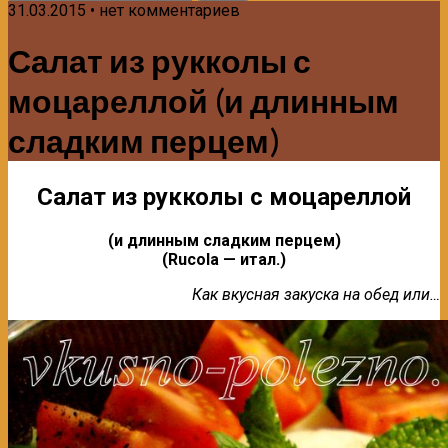
31.03.2015 • нет комментариев
Салат из рукколы с
моцареллой (и длинным
сладким перцем)
Салат из рукколы с моцареллой
(и длинным сладким перцем)
(Rucola — итал.)
Как вкусная закуска на обед или…