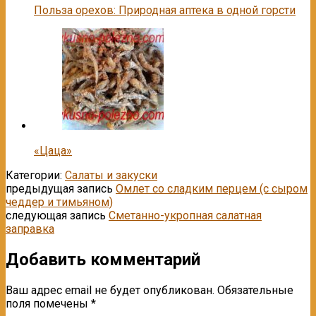
Польза орехов: Природная аптека в одной горсти
«Цаца»
Категории:
Салаты и закуски
предыдущая запись
Омлет со сладким перцем (с сыром
чеддер и тимьяном)
следующая запись
Сметанно-укропная салатная
заправка
Добавить комментарий
Ваш адрес email не будет опубликован.
Обязательные
поля помечены
*