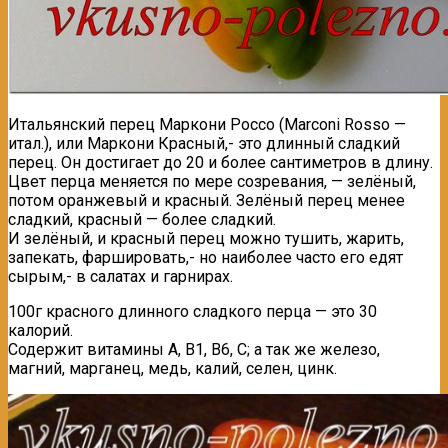
Итальянский перец Mаркони Россо (Marconi Rosso —
итал.), или Маркони Красный,- это длинный сладкий
перец. Он достигает до 20 и более сантиметров в длину.
Цвет перца меняется по мере созревания, — зелёный,
потом оранжевый и красный. Зелёный перец менее
сладкий, красный — более сладкий.
И зелёный, и красный перец можно тушить, жарить,
запекать, фаршировать,- но наиболее часто его едят
сырым,- в салатах и гарнирах.
100г красного длинного сладкого перца — это 30
калорий.
Содержит витамины А, В1, В6, С; а так же железо,
магний, марганец, медь, калий, селен, цинк.