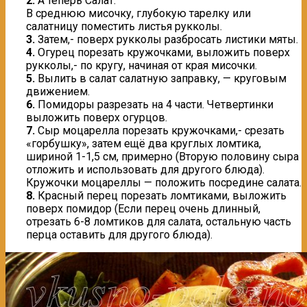
2.
А теперь Салат.
В среднюю мисочку, глубокую тарелку или
салатницу поместить листья рукколы.
3.
Затем,- поверх рукколы разбросать листики мяты.
4.
Огурец порезать кружочками, выложить поверх
рукколы,- по кругу, начиная от края мисочки.
5.
Вылить в салат салатную заправку, — круговым
движением.
6.
Помидоры разрезать на 4 части. Четвертинки
выложить поверх огурцов.
7.
Сыр моцарелла порезать кружочками,- срезать
«горбушку», затем ещё два круглых ломтика,
шириной 1-1,5 см, примерно (Вторую половину сыра
отложить и использовать для другого блюда).
Кружочки моцареллы — положить посредине салата.
8.
Красный перец порезать ломтиками, выложить
поверх помидор (Если перец очень длинный,
отрезать 6-8 ломтиков для салата, остальную часть
перца оставить для другого блюда).