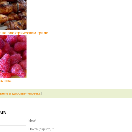
на электрическом гриле
алина
тание и здоровье человека
|
ыв
Имя*
Почта (скрыта) *