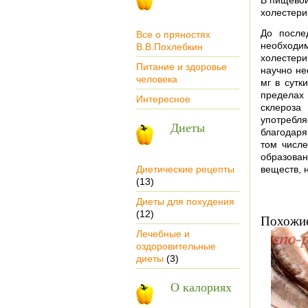
В пищевой
холестери
До после
Все о пряностях
необходим
В.В.Похлебкин
холестер
Питание и здоровье
научно не
человека
мг в сутк
пределах 
Интересное
склероза
употребл
Диеты
благодаря
том числ
образова
Диетические рецепты
веществ, 
(13)
Диеты для похудения
(12)
Похожие
Лечебные и
оздоровительные
диеты
(3)
О калориях