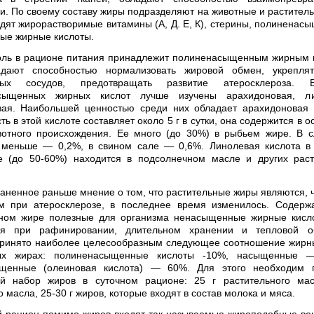
и. По своему составу жиры подразделяют на животные и раститель
одят жирорастворимые витамины (А, Д. Е, К), стерины, полиненас
е жирные кис­лоты.
оль в рационе питания принадлежит полиненасыщенным жирным 
дают способ­ностью нормализовать жировой обмен, укреплят
сных сосудов, предотвращать развитие атеросклероза.
сыщенных жирных кислот лучше изучены арахидоновая, ли
вая. Наибольшей ценностью среди них обладает арахидоновая 
ь в этой кислоте составляет около 5 г в сутки, она содержится в 
от­ного происхождения. Ее много (до 30%) в рыбьем жи­ре. В 
 меньше — 0,2%, в свином са­ле — 0,6%. Линолевая кислота в
ве (до 50-60%) находится в подсолнечном масле и других рас
аненное раньше мнение о том, что растительные жиры являются, ч
ом при атеросклерозе, в последнее время измени­лось. Содер
ьном жире полезные для организма ненасыщенные жирные кисло
тся при рафинировании, длительном хранении и теп­ловой об
ринято наиболее целесооб­разным следующее соотношение жирн
ых жирах: полиненасыщенные кислоты -10%, насы­щенные
щенные (олеиновая кислота) — 60%. Для этого необходим 
й набор жиров в суточном рационе: 25 г растительного мас
 масла, 25-30 г жиров, которые входят в состав молока и мяса.