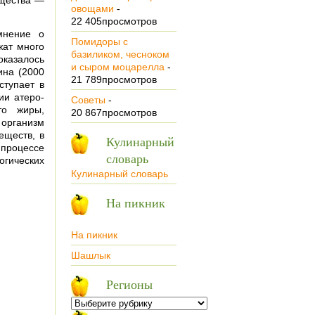
ещества —
овощами
-
22 405просмотров
мнение о
Помидоры с
жат много
базиликом, чесноком
казалось
и сыром моцарелла
-
ина (2000
21 789просмотров
ступает в
ии атеро­
Советы
-
то жиры,
20 867просмотров
организм
еществ, в
Кулинарный
 процессе
словарь
гических
Кулинарный словарь
На пикник
На пикник
Шашлык
Регионы