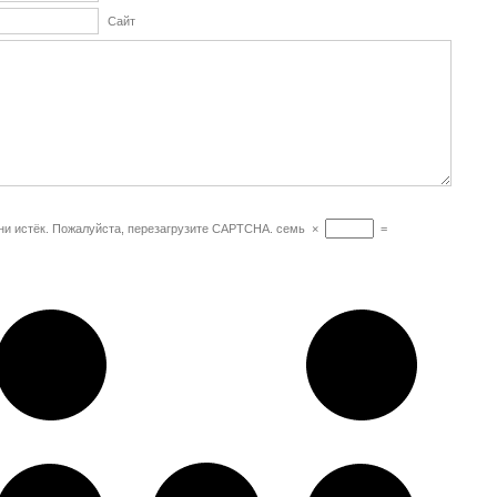
Сайт
и истёк. Пожалуйста, перезагрузите CAPTCHA.
семь
×
=