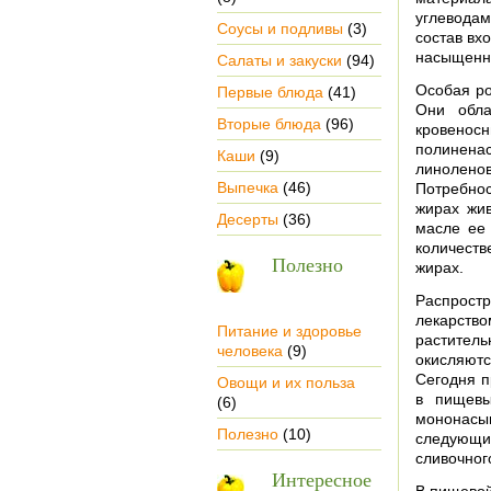
углеводам
Соусы и подливы
(3)
состав вх
насыщенны
Салаты и закуски
(94)
Особая р
Первые блюда
(41)
Они обла
Вторые блюда
(96)
кровено
полинена
Каши
(9)
линолено
Выпечка
(46)
Потребност
жирах жив
Десерты
(36)
масле ее
количест
Полезно
жирах.
Распростр
лекар­ств
Питание и здоровье
растител
человека
(9)
окис­ляю
Сегодня п
Овощи и их польза
в пище­в
(6)
мононасы
Полезно
(10)
следующи
сливочного
Интересное