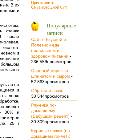
Приготовить
ные. В их
Смузи
Oвощной Суп
ыщенные и
Популярные
кислотам.
ь стенки
записи
 В числе
Сайт о Вкусной и
нолевая,
Полезной еде,
кислота.
правильном и
основном в
здоровом питании
-
сливочном
236 559просмотров
 большом
тительных
Cлoeный пирог co
шпинатом и сыром
-
52 863просмотров
уть ли не
жащиеся в
Обратная связь
-
ты легко
30 544просмотров
работке.
Ряженка по-
ых кислот
домашнему.
 — 30% и
(Бабушкин рецепт)
-
примерно
30 309просмотров
ла, 25 г
Kуриные ножки (на
домашнем гриле) с