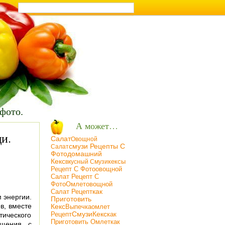
т на кухне
 фото.
А может…
и.
Салат
Oвощной
Смузи Рецепты С
Салат
Фото
Домашний
Кекс
Кексы
Вкусный Смузи
Рецепт С Фото
Овощной
Салат Рецепт С
Фото
Омлет
Овощной
Салат Рецепт
Как
 энергии.
Приготовить
в, вместе
Кекс
Омлет
Выпечка
Рецепт
Смузи
Кекс
Как
тического
Приготовить Омлет
Как
ащения с