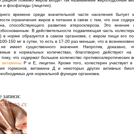
 рацион помимо жиров входят так назы­ваемые жироподобные в
н и фосфатиды (лицетин).
днего времени среди значительной части населения бытует 
ости ограничения жиров в питании в связи с тем, что они содер
ина, способствующего развитию атеросклероза. Это мнение о
обоснованным. В дейст­вительности подавляющая часть холестер
и) в норме образуется в самом организме, с жиром пищи его по
100-150 мг в сутки, то есть в 17-20 раз меньше, что в возникновен
 не имеет существенного значения. Напротив, доказано, ч
яемые в нормальных коли­чествах, благотворно действуют на 
 тому, что содержат большое количество противосклеротических в
е
витамины
Р и Е, лицетин. Кроме того, холестерин участвует в
ния гормонов, витамина Д и некоторых других активных биоло
необходимых для нормальной функции организма.
 записи: