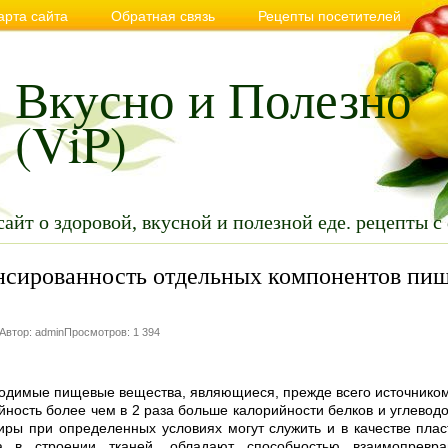
арта сайта
Обратная связь
Рецепты посетителей
вильном и здоровом питании
Советы
Видео
Анекдо
Вкусно и Полезно
(ViP)
сайт о здоровой, вкусной и полезной еде. рецепты с
нсированность отдельных компонентов пищ
 Автор: adminПросмотров: 1 394
одимые пищевые вещест­ва, являющиеся, прежде всего источником
йность более чем в 2 раза больше калорийности белков и углеводо
иры при определенных условиях могут служить и в качестве плас
а в строении тканей, обладают способностью взаимопревр