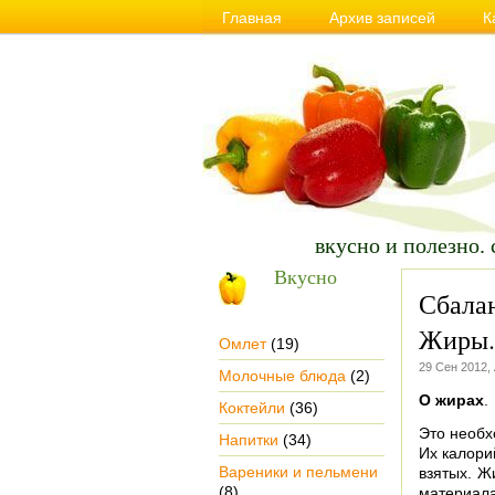
Главная
Архив записей
К
Сайт о Вкусной и Полезной еде, пра
вкусно и полезно. 
Вкусно
Сбала
Жиры.
Омлет
(19)
29 Сен 2012,
Молочные блюда
(2)
О жирах
.
Коктейли
(36)
Это необх
Напитки
(34)
Их калори
Вареники и пельмени
взятых. Ж
(8)
материал