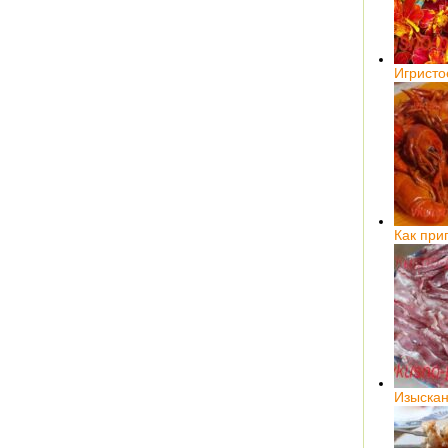
Игристо
Как при
Изыскан