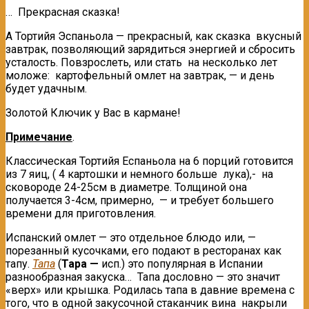
… Прекрасная сказка!
А Тортийя Эспаньола — прекрасный, как сказка вкусный
завтрак, позволяющий зарядиться энергией и сбросить
усталость. Повзрослеть, или стать на несколько лет
моложе: картофельный омлет на завтрак, — и день
будет удачным.
Золотой Ключик у Вас в кармане!
Примечание
.
Классическая Тортийя Еспаньола на 6 порций готовится
из 7 яиц, ( 4 картошки и немного больше лука),- на
сковороде 24-25см в диаметре. Толщиной она
получается 3-4см, примерно, — и требует большего
времени для приготовления.
Испанский омлет — это отдельное блюдо или, —
порезанный кусочками, его подают в ресторанах как
тапу.
Тапа
(
Tapa —
исп.) это популярная в Испании
разнообразная закуска… Тапа дословно — это значит
«верх» или крышка. Родилась тапа в давние времена с
того, что в одной закусочной стаканчик вина накрыли