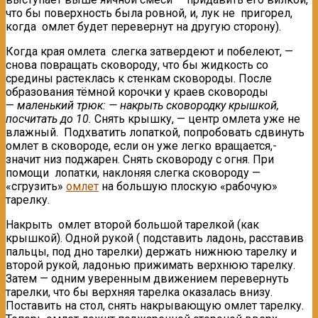
что бы поверхность была ровной, и, лук не пригорел,
когда омлет будет перевернут на другую сторону).
Когда края омлета слегка затвердеют и побелеют, —
снова повращать сковороду, что бы жидкость со
средины растеклась к стенкам сковороды. После
образования тёмной корочки у краев сковороды
—
маленький трюк: — накрыть сковородку крышкой,
посчитать до
10.
Снять крышку, — центр омлета уже не
влажный. Подхватить лопаткой, попробовать сдвинуть
омлет в сковороде, если он уже легко вращается,-
значит низ поджарен. Снять сковороду с огня. При
помощи лопатки, наклоняя слегка сковороду —
«сгрузить»
омлет
на большую плоскую «рабочую»
тарелку.
Накрыть омлет второй большой тарелкой (как
крышкой). Одной рукой ( подставить ладонь, расставив
пальцы, под дно тарелки) держать нижнюю тарелку и
второй рукой, ладонью прижимать верхнюю тарелку.
Затем — одним уверенным движением перевернуть
тарелки, что бы верхняя тарелка оказалась внизу.
Поставить на стол, снять накрывающую омлет тарелку.