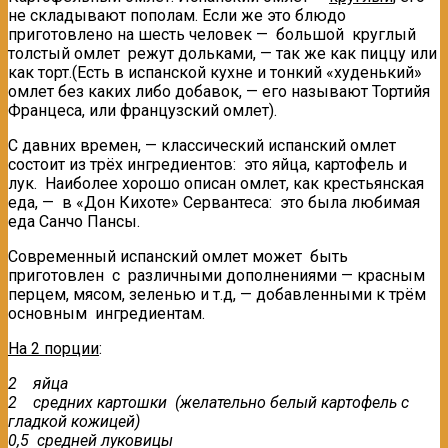
не складывают пополам. Если же это блюдо
приготовлено на шесть человек — большой круглый
толстый омлет режут дольками, — так же как пиццу или
как торт.(Есть в испанской кухне и тонкий «худенький»
омлет без каких либо добавок, — его называют Тортийя
Францеса, или французский омлет).
С давних времен, — классический испанский омлет
состоит из трёх ингредиентов: это яйца, картофель и
лук. Наиболее хорошо описан омлет, как крестьянская
еда, — в «Дон Кихоте» Сервантеса: это была любимая
еда Санчо Пансы.
Современный испанский омлет может быть
приготовлен с различными дополнениями — красным
перцем, мясом, зеленью и т.д, — добавленными к трём
основным ингредиентам.
На
2
порции
:
2 яйца
2 средних картошки (желательно белый картофель с
гладкой кожицей)
0,5 средней луковицы