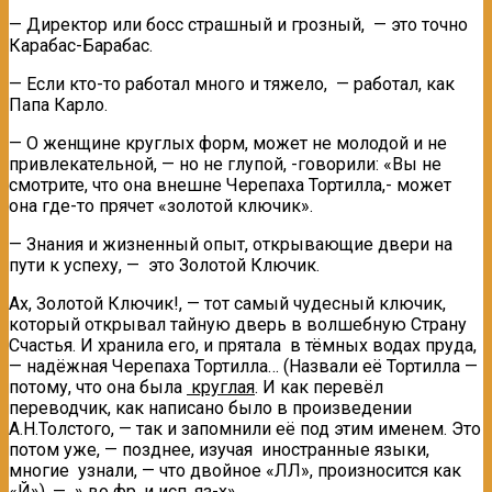
— Директор или босс страшный и грозный, — это точно
Карабас-Барабас.
— Если кто-то работал много и тяжело, — работал, как
Папа Карло.
— О женщине круглых форм, может не молодой и не
привлекательной, — но не глупой, -говорили: «Вы не
смотрите, что она внешне Черепаха Тортилла,- может
она где-то прячет «золотой ключик».
— Знания и жизненный опыт, открывающие двери на
пути к успеху, — это Золотой Ключик.
Ах, Золотой Ключик!, — тот самый чудесный ключик,
который открывал тайную дверь в волшебную Страну
Счастья. И хранила его, и прятала в тёмных водах пруда,
— надёжная Черепаха Тортилла… (Назвали её Тортилла —
потому, что она была
круглая
. И как перевёл
переводчик, как написано было в произведении
А.Н.Толстого, — так и запомнили её под этим именем. Это
потом уже, — позднее, изучая иностранные языки,
многие узнали, — что двойное «ЛЛ», произносится как
«Й»), — » во фр. и исп. яз-х»