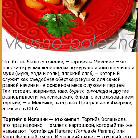
Что бы не было сомнений, — тортийя в Мексике — это
плоская круглая лепёшка из кукурузной или пшеничной
муки (мука, вода и соль), плоский хлеб, — который
служит как съедобная обёртка-ракушка для самой
разной начинки,- в основном мяса с луком и перцем.
Так готовят, например,
тако, бурито, энчилада
и другие
разновидности мексиканских блюд с использованием
тортийи, — в Мексике, в странах Центральной Америки,
а так же в США.
Тортийя в Испании — это омлет.
Тортийа Эспаньола,
это традиционно, — омлет с картошкой, который так же
называют Тортийя де Пататас (
Tortilla de Patatas)
или
Картофельный омлет. Испанский омлет —
круглый
, его