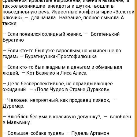
сравнения, крылатые выражения, имена и названия, а
так же возникшие анекдоты и шутки, -вошли в
повседневную речь. Известные конфеты-ирис «Золотой
ключик», — для начала. Название, полное смысла. А
также:
— Если появился солидный жених, — Богатенький
Буратино
— Если кто-то был уже взрослым, но «наивен не по
годам» — Буратинушка-Простофилюшка.
— Если кто-то был жадным к деньгам и обманывал
людей, — Кот Базилио и Лиса Алиса.
— Дело бесперспективное, не оправдывающее
ожиданий — «Поле Чудес в Стране Дураков».
— Человек неприятный, как продавец пиявок, —
Дуремар.
— Влюблён без ума в красивую девушку?, — влюблён
в Мальвину.
— Большая собака пудель — Пудель Артамон