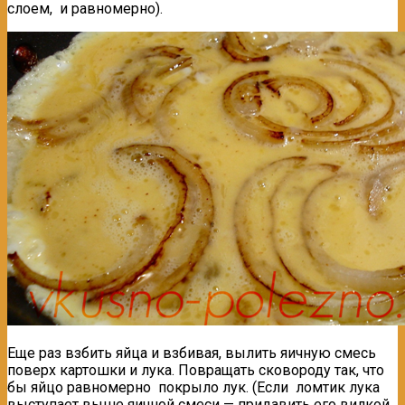
слоем, и равномерно).
Еще раз взбить яйца и взбивая, вылить яичную смесь
поверх картошки и лука. Повращать сковороду так, что
бы яйцо равномерно покрыло лук. (Если ломтик лука
выступает выше яичной смеси — придавить его вилкой,