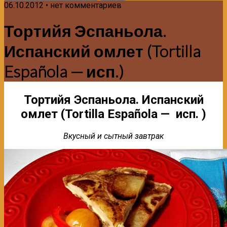
06.10.2012 • нет комментариев
Тортийя Эспаньола.
Испанский омлет (Tortilla
Española — исп.)
Тортийя Эспаньола. Испанский
омлет (Tortilla Española — исп. )
Вкусный и сытный завтрак