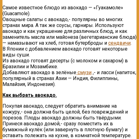
Самое известное блюдо из авокадо — «Гуакамоле»
(Guacamole).
Овощные салаты с авокадо,- популярны во многих
странах мира. А так же соусы, гарниры. Используют
авокадо и как украшение для различных блюд, и как
заменитель масла или майонеза (вегетарианские блюда)
— намазывают на хлеб, готовя бутерброды и
сендвичи
.
В Японии с добавлением авокадо готовят некоторые
виды суши.
Из авокадо готовят десерты (с молоком и сахаром) в
Бразилии и Мозамбике.
Добавляют авокадо в зелёные
смузи
,- и ласси (напиток,
популярный в странах Азии — Индия, Филиппины,
Малайзия, Индонезия).
Как выбрать авокадо.
Покупая авокадо, следует обратить внимание на
кожуру,- она должна быть целой, без повреждений и
порезов. Плоды авокадо должны быть твёрдыми.
Принеся авокадо домой,- сразу поместить их в
бумажный кулёк (или завернуть в плотную бумагу) и
оставить полежать на кухне, в комнатной температуре.