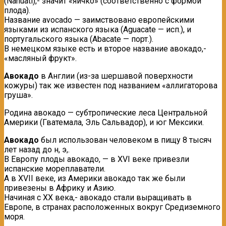
(Nahuatl),- значит «яичко» (соответственно с формой
плода).
Название avocado — заимствовано европейскими
языками из испанского языка (Аguacate — исп.), и
португальского языка (Abacate — порт.).
В немецком языке есть и второе название авокадо,-
«масляный фрукт».
Авокадо
в Англии (из-за шершавой поверхности
кожуры) так же известен под названием «аллигаторова
груша».
Родина авокадо — субтропические леса Центральной
Америки (Гватемала, Эль Сальвадор), и юг Мексики.
Авокадо
был использoван человеком в пищу 8 тысяч
лет назад до н, э,.
В Европу плоды авокадо, — в ХVI веке привезли
испанские мореплаватели.
А в ХVII веке, из Америки авокадо так же были
привезены в Aфрику и Aзию.
Начиная с ХХ века,- авокадо стали выращивать в
Европе, в странах расположенных вокруг Средиземного
моря.