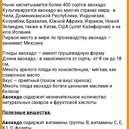
Ныне насчитывается более 400 сортов авокадо.
Культивируется авокадо во многих странах мира,- в
Чили, Доминиканской Республике, Индонезии,
Колумбии, Бразилии, Южной Африке, Израиле, Новой
Зеландии, также в Китае, США (штат Калифорния) и на
юге Испании.
Первое место в мире по производству авокадо —
занимает Мексика.
Плоды авокадо — имеют грушевидную форму.
Длина авокадо,- в зависимости от сорта,- от 8 см до 18
см,.
Мякоть зрелого плода по консистенции,- мягкая, как
сливочное масло.
Вкус — приятный (похож на вкус орехов).
Мякоть плода авокадо богата ценными маслами и
белком.
Авокадо
содержит незначительное количество
натуральных сахаров и фруктовой кислоты.
Полезные вещества.
Авокадо
содержит витамины группы В; витамины С, Е,
К1, D, фолаты.