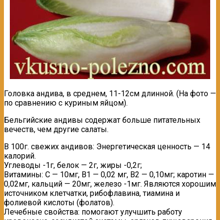
Головка андива, в среднем, 11-12см длинной. (На фото —
по сравнению с куриным яйцом).
Бельгийские андивы содержат больше питательных
вечеств, чем другие салаты.
В 100г. свежих андивов: Энергетическая ценность — 14
калорий.
Углеводы -1г, белок — 2г, жиры -0,2г;
Витамины: С — 10мг, В1 — 0,02 мг, В2 — 0,10мг; каротин —
0,02мг, кальций — 20мг, железо -1мг. Являются хорошим
источником клетчатки, рибофлавина, тиамина и
фолиевой кислоты (фолатов).
Лечебные свойства: помогают улучшить работу