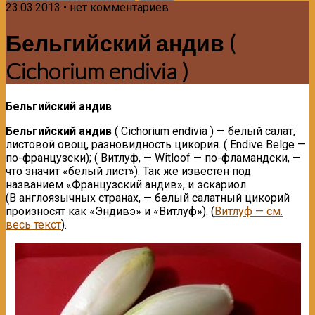
23.03.2013 • нет комментариев
Бельгийский андив (
Cichorium endivia )
Бельгийский андив
Бельгийский андив
( Cichorium endivia ) — белый салат,
листовой овощ, разновидность цикория. ( Endive Belge —
по-французски); ( Витлуф, — Witloof — по-фламандски, —
что значит «белый лист»). Так же известен под
названием «Французский андив», и эскариол.
(В англоязычных странах, — белый салатный цикорий
произносят как «Эндивэ» и «Витлуф»). (
Витлуф — см.
весь текст
).