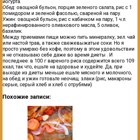
йогурта.
Обед:
овощной бульон, порция зеленого салата, рис с 1
помидором и зеленой фасолью, свареной на пару.
Ужин:
овощной бульон, рис с кабачком на пару, 1 ч.л.
нерафинированного оливкового масла, 5 оливок,
базилик.
Между приемами пищи можно пить минералку, зел. чай
или настой трав, а также свежевыжатые соки. Но я
просто умираю без кофе, поэтому в этом удовольствии
я не отказываю себе даже во время диеты . И
последнее: в 100 г вареного риса содержится всего 109
ккал, так что, ешьте на здоровье и худейте. Да, при
выходе из диеты меньше ешьте мясного и молочного,
на обед и ужин готовьте неочищ. злаки (рис, макароны
серые, серый хлеб и хлеб с отрубями).
Похожие записи: