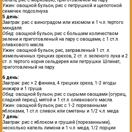
Ужин:
овощной бульон, рис с петрушкой и щепотокой
семечек подсолнуха.
5 день:
Завтрак:
рис с виноградом или изюмом и 1 ч.л. тертого
миндаля.
Обед:
овощной бульон, рис с большим количеством
зелени и приготовленый на пару с овощами, с 1 ст.л.
оливкового масла.
Ужин:
овощной бульон, рис, заправленый 1 ст. л.
измельченных грецких орехов, 2 ст. л. зеленого лука и 2
ст. л. тертого корня сельдерея или петрушки. Шпинат,
приготовленый на пару.
6 день:
Завтрак:
рис + 2 финика, 4 грецких ореха, 1-2 ягоды
инжира и 1 груша.
Обед:
овощной бульон, рис с сырыми овощами (огурец,
сладкий перец), мятой и 1 ст.л. оливкового масла.
Ужин:
овощной бульон, рис с 1-2 порезанными
яблоками, 1 ст.л. сливок или сметаны и 1/2 ч.л. меда.
7 день:
Завтрак:
рис с яблоком и грушей (порезанными),
несколько капель лимона и 1 ч.л. меда, 1/2 порции