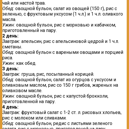
чай или настой трав.
Обед:
oвощной бульон, салат из овощей (150 г), рис с
зеленью, с фруктовым уксусом (1 ч.л.) и 1 ч.л. оливкого
масла.
Ужин:
овощной бульон, рис с морковью и кабачком,
приготовленный на пару.
2 день:
Завтрак:
апельсин, рис с апельсиновой цедрой и 1 ч.л.
сметаны.
Обед:
овощной бульон с вареными овощами и порцией
риса.
Ужин:
как обед.
3 день:
Завтрак:
груша, рис, посыпанный корицей.
Обед:
овощной бульон, салат из огурцов с уксусом и
оливковым маслом, рис со 150 г грибов, жареных на
оливковом масле.
Ужин:
овощной бульон, рис с капустой брокколи,
приготовленной на пару.
4 день:
Завтрак:
фруктовый салат с 1-2 ст. л. рисовых хлопьев,
рис с молоком или сливками.
Обед:
овощной бульон, редис с листьями зеленого
салата, рис с морковью, приготовленой на пару.