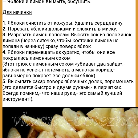
— Яблоки и лимон вымыть, обсушить.
Для начинки
1.
Яблоки очистить от кожуры. Удалить сердцевину.
2.
Порезать яблоки дольками и сложить в миску.
3.
Разрезать лимон пополам. Выжать сок из половинок
лимона (через ситечко, чтобы косточки лимона не
попали в начинку) сразу поверх яблок.
4.
Яблоки перемещать аккуратно, чтобы они все
покрылись лимонным соком.
(Этот трюк с лимонным соком «убивает два зайца»,-
яблоки не успеют потемнеть, а молотая корица,-
равномерно покроет все дольки яблок).
5.
Высыпать сахар поверх яблочных долек, перемешать
(это делается быстро и двумя руками,- в перчатках.
Всегда помним,- что наши руки,- это самый лучший
инструмент!).