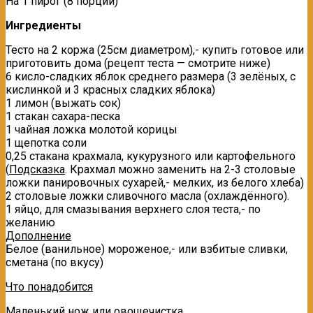
На 1 пирог (8 порций)
Ингредиенты
Тесто на 2 коржа (25см диаметром),- купить готовое или
приготовить дома (рецепт теста — смотрите ниже)
6 кисло-сладких яблок среднего размера (3 зелёных, с
кислинкой и 3 красных сладких яблока)
1 лимон (выжать сок)
1 стакан сахара-песка
1 чайная ложка молотой корицы
1 щепотка соли
0,25 стакана крахмала, кукурузного или картофельного
(
Подсказка
. Крахмал можно заменить на 2-3 столовые
ложки панировочных сухарей,- мелких, из белого хлеба)
2 столовые ложки сливочного масла (охлаждённого).
1 яйцо, для смазывания верхнего слоя теста,- по
желанию
Дополнение
Белое (ванильное) мороженое,- или взбитые сливки,
сметана (по вкусу)
Что понадобится
Mаленький нож или овощечистка