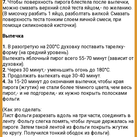
7.
Чтобы поверхность пирога блестела после выпечки,
можно смазать верхний слой теста яйцом,- по желанию.
(В мисочку разбить 1 яйцо, разболтать вилкой. Смазать
поверхность теста тонким слоем яичной смеси, при
помощи силиконовой кисточки).
Выпечка
1.
В разогретую на 200°С духовку поставить тарелку-
форму (на средний уровень).
Выпекать яблочный пирог всего 55-70 минут (зависит от
духовки).
2.
Через 30 минут,- уменьшить огонь до 180°С.
3.
Продолжать выпекать еще 30-40 минут.
4.
За 15-20 минут до окончания выпечки, чтобы края
пирога (жгутик) не стали более тёмного цвета, чем весь
пирог,- и не подгорели,- их нужно покрыть полосками
фольги.
(Как это сделать:
Лист фольги разрезать вдоль на три части, соединить в
ленту. Фольгу слегка помять, чтобы лучше держалась на
пироге. Затем такой лентой из фольги покрыть жгутик
по кругу. Получился тонкий ободок из фольги).