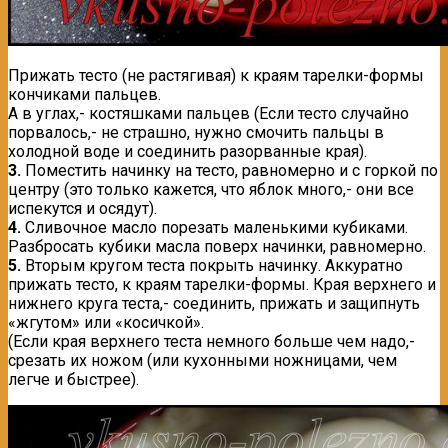
Прижать тесто (не растягивая) к краям тарелки-формы
кончиками пальцев.
А в углах,- костяшками пальцев (Если тесто случайно
порвалось,- не страшно, нужно смочить пальцы в
холодной воде и соединить разорванные края).
3.
Поместить начинку на тесто, равномерно и с горкой по
центру (это только кажется, что яблок много,- они все
испекутся и осядут).
4.
Сливочное масло порезать маленькими кубиками.
Разбросать кубики масла поверх начинки, равномерно.
5.
Вторым кругом теста покрыть начинку. Аккуратно
прижать тесто, к краям тарелки-формы. Края верхнего и
нижнего круга теста,- соединить, прижать и защипнуть
«жгутом» или «косичкой».
(Если края верхнего теста немного больше чем надо,-
срезать их ножом (или кухонными ножницами, чем
легче и быстрее).