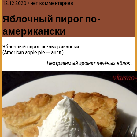
12.12.2020 • нет комментариев
Яблочный пирог по-
американски
Яблочный пирог по-американски
(American apple piе — англ.)
Неотразимый аромат печёных яблок …