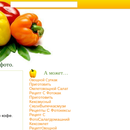
т на кухне
 фото.
А может…
Как
Oвощной Суп
Приготовить
Омлет
Овощной Салат
Рецепт С Фото
Как
Приготовить
Кекс
Вкусный
Смузи
Смузи
Выпечка
Рецепты С Фото
Кексы
Рецепт С
и кофе.
Салат
Фото
Домашний
Кекс
Омлет
Рецепт
Oвощной