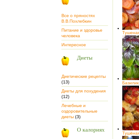
Все о пряностях
В.В.Похлебкин
Питание и здоровье
Тушена
человека
Интересное
Диеты
Диетические рецепты
(13)
Базилик
Диеты для похудения
(12)
Лечебные и
оздоровительные
диеты
(3)
О калориях
Тушёна