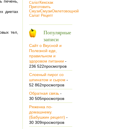
ь печень,
Кекс
Как
Салат
Приготовить
Смузи
Смузи
Омлет
Овощной
ех диетах
Салат Рецепт
Популярные
овых тел,
записи
Сайт о Вкусной и
Полезной еде,
правильном и
здоровом питании
-
236 522просмотров
Cлoeный пирог co
шпинатом и сыром
-
52 862просмотров
Обратная связь
-
30 505просмотров
Ряженка по-
домашнему.
(Бабушкин рецепт)
-
30 309просмотров