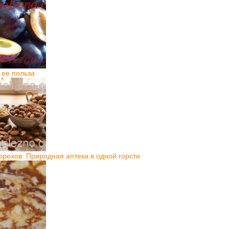
 ее польза
орехов: Природная аптека в одной горсти