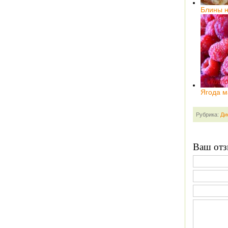
Блины н
Ягода м
Рубрика:
Ди
Ваш отз