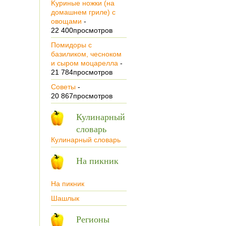
Kуриные ножки (на
домашнем гриле) с
овощами
-
22 400просмотров
Помидоры с
базиликом, чесноком
и сыром моцарелла
-
21 784просмотров
Советы
-
20 867просмотров
Кулинарный
словарь
Кулинарный словарь
На пикник
На пикник
Шашлык
Регионы