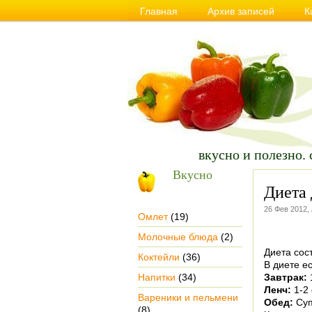
Главная
Архив записей
К
Сайт о Вкусной и Полезной еде, пра
вкусно и полезно. 
Вкусно
Диета 
26 Фев 2012,
Омлет
(19)
Молочные блюда
(2)
Диета сос
Коктейли
(36)
В диете е
Напитки
(34)
Завтрак:
1
Ленч:
1-2
Вареники и пельмени
Обед:
Суп
(8)