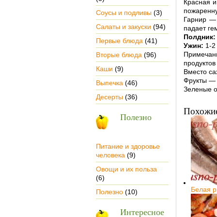
Красная и
пожаренну
Соусы и подливы
(3)
Гарнир — 
Салаты и закуски
(94)
падает ге
Полдник
Первые блюда
(41)
Ужин:
1-2
Примечани
Вторые блюда
(96)
продуктов
Каши
(9)
Вместо са
Фрукты — 
Выпечка
(46)
Зеленые о
Десерты
(36)
Похожие
Полезно
Питание и здоровье
человека
(9)
Овощи и их польза
(6)
Белая 
Полезно
(10)
Интересное