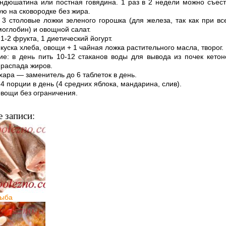
ндюшатина или постная говядина. 1 раз в 2 недели можно съест
ю на сковородке без жира.
3 столовые ложки зеленого горошка (для железа, так как при вс
моглобин) и овощной салат.
:
1-2 фрукта, 1 диетический йогурт.
 куска хлеба, овощи + 1 чайная ложка растительного масла, творог.
е: в день пить 10-12 стаканов воды для вывода из почек кетон
 распада жиров.
хара — заменитель до 6 таблеток в день.
4 порции в день (4 средних яблока, мандарина, слив).
вощи без ограничения.
 записи:
рыба