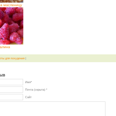
а масленицу
алина
еты для похудения
|
ыв
Имя*
Почта (скрыта) *
Сайт