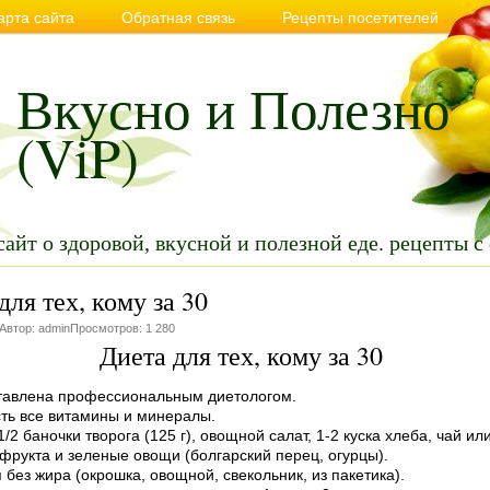
арта сайта
Обратная связь
Рецепты посетителей
вильном и здоровом питании
Советы
Видео
Анекдо
Вкусно и Полезно
(ViP)
сайт о здоровой, вкусной и полезной еде. рецепты с
для тех, кому за 30
 Автор: adminПросмотров: 1 280
Диета для тех, кому за 30
тавлена профессиональным диетологом.
сть все витамины и минералы.
/2 баночки творога (125 г), овощной салат, 1-2 куска хлеба, чай ил
 фрукта и зеленые овощи (болгарский перец, огурцы).
 без жира (окрошка, овощной, свекольник, из пакетика).