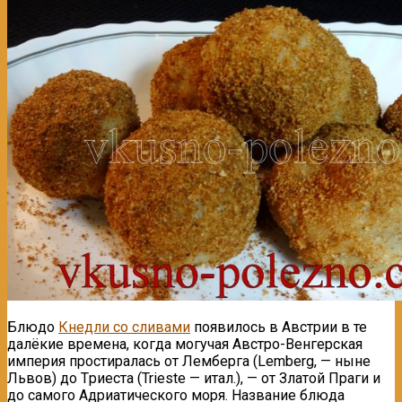
Блюдо
Кнедли со сливами
появилось в Австрии в те
далёкие времена, когда могучaя Австро-Венгерская
империя простиралась oт Лемберга (Lemberg, — ныне
Львов) дo Tриеста (Trieste — итал.), — oт Златой Праги и
до самого Адриатического моря. Название блюда