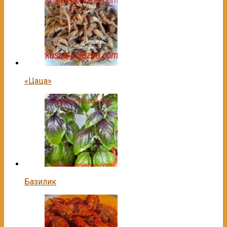
«Цаца»
Базилик