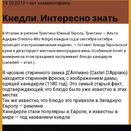
14.10.2013 • нет комментариев
Кнедли. Интересно знать
В Италии, в регионе Трентино-Южный Тироль, Трентино — Альто
Адидже (Trentino-Alto Adigе) каждый год в сентябре-октябре
проводят «гастрономические недели», — готовят блюда Тирольской
кухни и дегустируют местные виноградные вина. Особенный почёт и
внимание на этом празднике заслуживает блюдо канедерли
(саnederli — итал.).
В часовне старинного замка Д’Аппиано (Castel D‘Appiano)
находится старинная фреска, с изображением дамы,
едящей канедерли (1180 год). Это самый старый факт,
подтверждающий, что блюдо было уже известно в этих
местах.
Так же известно, что блюдо это привезли в Западную
Европу — римляне.
Канедерли стали популярны в Европе, и известны в
мире — под названием кнедли.