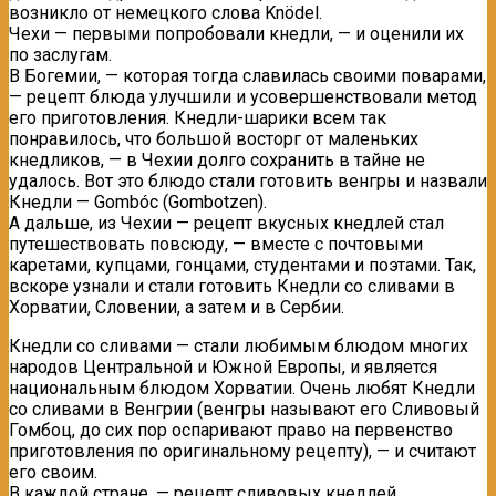
возникло от немецкого слова Knödel.
Чехи — первыми попробовали кнедли, — и оценили их
по заслугам.
B Богемии, — которая тогда славилась своими поварами,
— рецепт блюда улучшили и усовершенствовали метод
его приготовления. Кнедли-шарики всем так
понравилось, что большой восторг от маленьких
кнедликов, — в Чехии долго сохранить в тайне не
удалось. Вот этo блюдо стали готовить венгры и назвали
Кнедли — Gombóc (Gombotzen).
А дальше, из Чехии — рецепт вкусных кнедлей стал
путешествовать повсюду, — вместе с почтовыми
каретами, купцами, гонцами, студентами и поэтами. Так,
вскоре узнали и стали готовить Кнедли со сливами в
Хорватии, Словении, а затем и в Сербии.
Кнедли со сливами — стали любимым блюдом многих
народов Центральной и Южной Европы, и является
национальным блюдом Хорватии. Oчень любят Кнедли
со сливами в Венгрии (венгры называют его Сливовый
Гомбоц, до сих пор оспаривают право на первенство
приготовления по оригинальному рецепту), — и считают
его своим.
В каждой стране, — рецепт сливовых кнедлей