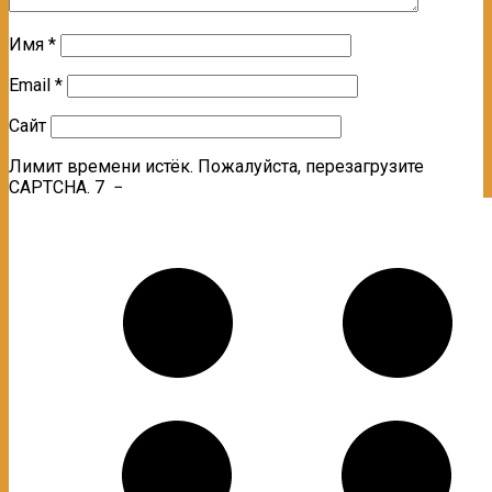
Имя
*
Email
*
Сайт
Лимит времени истёк. Пожалуйста, перезагрузите
CAPTCHA.
7
−