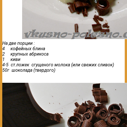
На две порции :
4 кофейных блина
2 крупных абрикоса
1 киви
4-5 ст.ложек сгущеного молока (или свежих сливок)
50г шоколада (твердого)