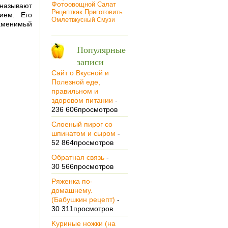
Фото
Овощной Салат
 называют
Рецепт
Как Приготовить
ием. Его
Омлет
Вкусный Смузи
аменимый
Популярные
записи
Сайт о Вкусной и
Полезной еде,
правильном и
здоровом питании
-
236 606просмотров
Cлoeный пирог co
шпинатом и сыром
-
52 864просмотров
Обратная связь
-
30 566просмотров
Ряженка по-
домашнему.
(Бабушкин рецепт)
-
30 311просмотров
Kуриные ножки (на