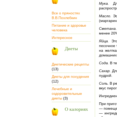
Мука.
Для
распростр
Все о пряностях
Масло.
Эф
В.В.Похлебкин
(маргарин
Питание и здоровье
Сметана.
человека
менее 20%
Интересное
Яйца.
Это
песочное 
Диеты
на желтка
домашних 
Сода.
В те
Диетические рецепты
(13)
Сахар.
Для
пудрой.
Диеты для похудения
(12)
Соль.
В ре
вкус пирог
Лечебные и
оздоровительные
Ингредиен
диеты
(3)
При приго
О калориях
— помещен
— ингред