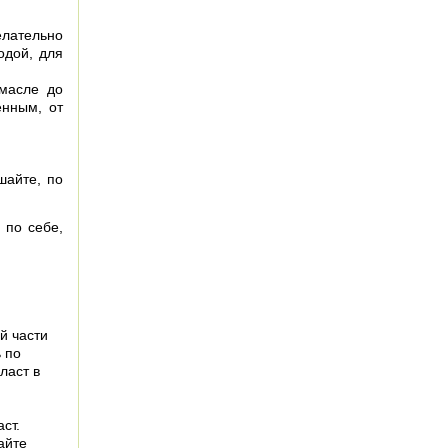
елательно
одой, для
масле до
енным, от
шайте, по
 по себе,
й части
 по
ласт в
ст.
айте