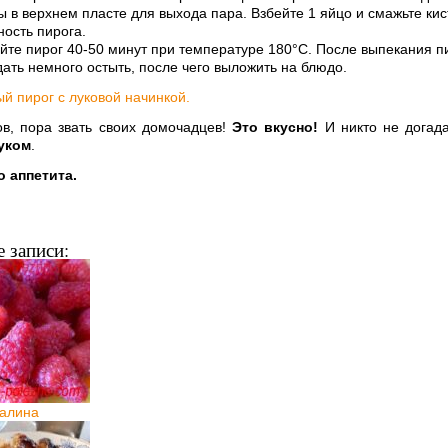
ы в верхнем пласте для выхода пара. Взбейте 1 яйцо и смажьте кис
ность пирога.
йте пирог 40-50 минут при температуре 180°С. После выпекания п
ать немного остыть, после чего выложить на блюдо.
ов, пора звать своих домочадцев!
Это вкусно!
И никто не догада
уком
.
 аппетита.
 записи:
алина