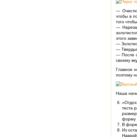
— Очистит
чтобы в п
того чтобы
— Нареза
золотисто
этого зав
— Золотис
— Твердый
— После о
своему вк
Главное н
поэтому н
Наша начи
«Отдох
теста 
размер
форму 
В форм
Из ост
Накрой