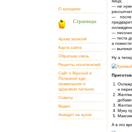
яйца;
— не нужн
О калориях
рассыпча
— после 
Страницы
предвари
охлаждени
— песочно
— теста д
Архив записей
а помести
Карта сайта
— выпекат
Обратная связь
Ну а тепе
Рецепты посетителей
Сайт о Вкусной и
Приготов
Полезной еде,
правильном и
Охлажд
здоровом питании
и пере
Желтки 
Советы
добавит
Желтко
Видео
Муку пр
Анекдот на кухне
Максим
А в это в