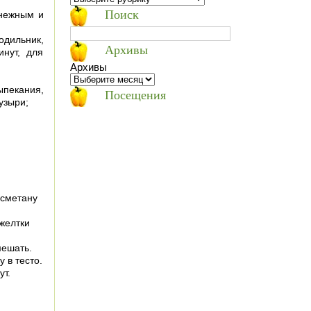
Поиск
 нежным и
дильник,
Архивы
нут, для
Архивы
ыпекания,
Посещения
узыри;
 сметану
 желтки
мешать.
 в тесто.
ут.