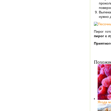
прокол
поверх
Выпека
нужно д
Пирог гот
пирог с л
Приятного
Похожие
Ягода м