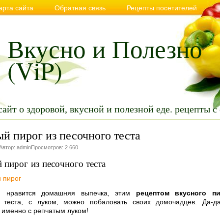
арта сайта
Обратная связь
Рецепты посетителей
вильном и здоровом питании
Советы
Видео
Анекдо
Вкусно и Полезно
(ViP)
сайт о здоровой, вкусной и полезной еде. рецепты с
й пирог из песочного теста
 Автор: adminПросмотров: 2 660
 пирог из песочного теста
 нравится домашняя выпечка, этим
рецептом вкусного пи
о теста, с луком, можно побаловать своих домочадцев. Да-д
 именно с репчатым луком!