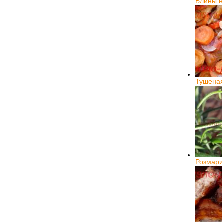
Блины н
Тушена
Розмар