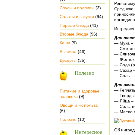
Репчатому
Соусы и подливы
(3)
Среднюю 
приносил
Салаты и закуски
(94)
ингредиен
Первые блюда
(41)
Ингредиен
Вторые блюда
(96)
Для тест
Каши
(9)
— Мука – 
— Сметана
Выпечка
(46)
— Сливочн
— Желток 
Десерты
(36)
— Сода (р
— Сахар –
Полезно
— Соль – 
Для начин
— Репчатый
Питание и здоровье
— Твердый
человека
(9)
— Яйца – 
Овощи и их польза
— Соль, п
(6)
— Масло п
Полезно
(10)
Об ингред
Интересное