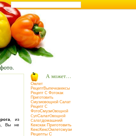
т на кухне
 фото.
А может…
Омлет
Рецепт
Кексы
Выпечка
Рецепт С Фото
Как
Приготовить
Смузи
Овощной Салат
Рецепт С
Фото
Смузи
Oвощной
Салат
Суп
Oвощной
рога
, из
Домашний
Салат
а, Вы не
Кекс
Как Приготовить
Кекс
Кекс
Омлет
Смузи
Рецепты С