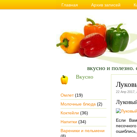
Главная
Архив записей
К
Сайт о Вкусной и Полезной еде, пра
вкусно и полезно. 
Вкусно
Луковы
22 Апр 2017,
Омлет
(19)
Луковый
Молочные блюда
(2)
Коктейли
(36)
Если Вам
Напитки
(34)
песочног
Вареники и пельмени
ошиблись,
(8)