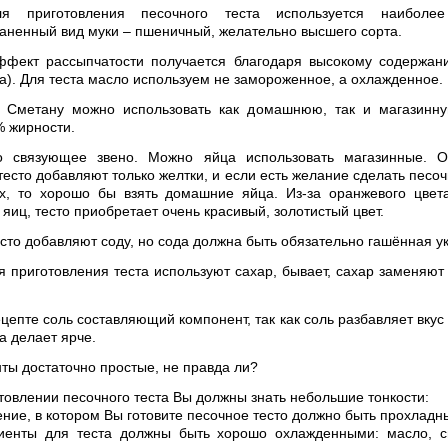
 приготовления песочного теста используется наиболе
аненный вид муки – пшеничный, желательно высшего сорта.
фект рассыпчатости получается благодаря высокому содержан
а). Для теста масло используем не замороженное, а охлажденное.
Сметану можно использовать как домашнюю, так и магазинну
 жирности.
 связующее звено. Можно яйца использовать магазинные. О
тесто добавляют только желтки, и если есть желание сделать песоч
х, то хорошо бы взять домашние яйца. Из-за оранжевого цвет
яиц, тесто приобретает очень красивый, золотистый цвет.
сто добавляют соду, но сода должна быть обязательно гашённая у
 приготовления теста используют сахар, бывает, сахар заменяют
цепте соль составляющий компонент, так как соль разбавляет вкус 
а делает ярче.
ты достаточно простые, не правда ли?
товлении песочного теста Вы должны знать небольшие тонкости:
ие, в котором Вы готовите песочное тесто должно быть прохладн
иенты для теста должны быть хорошо охлажденными: масло, с