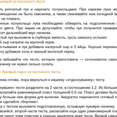
ь репчатый лук и нарезать полукольцами. При нарезке лука ж
омещении не было сквозняка, а также смачивайте нож холодной в
 не плакать.
нные полукольца лука необходимо обжарить на подсолнечном 
го цвета. При жарке не допускайте, чтобы лук получился привар
исит дальнейший вкус начинки.
тый лук выложите в глубокую емкость, пусть немного остынет.
 сыр натрите на крупной терке.
стывания в лук добавьте натертый сыр и 3 яйца. Хорошо переме
усу добавьте соль и черный молотый перец.
е забывайте что тесто, которое приготовили — солоноватое само
ачинку не нужно сильно солить.
нка готова, пора вернуться к нашему «отдохнувшему» тесту.
нувшее» тесто разделите на 2 части, в соотношении 1:2. Из больше
раскатайте равномерный пласт толщиной 0,5 см. Пласт должен быть
у больше чем форма для выпечки. Аккуратно перенесите готовый п
и сделайте «бортики».
у с тестом выложите подготовленную, остывшую луковую начинку.
авшейся, второй части теста, раскатайте еще один равномерный пла
те пирог этим пластом и хорошо защепите края теста. Вилкой сдел