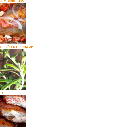
а масленицу
я рыба с овощами
ин