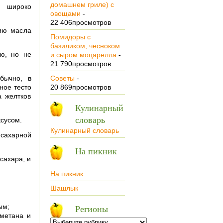
домашнем гриле) с
е широко
овощами
-
22 406просмотров
ию масла
Помидоры с
базиликом, чесноком
ю, но не
и сыром моцарелла
-
21 790просмотров
бычно, в
Советы
-
ное тесто
20 869просмотров
а желтков
Кулинарный
словарь
ксусом.
Кулинарный словарь
 сахарной
На пикник
сахара, и
На пикник
Шашлык
ым;
Регионы
метана и