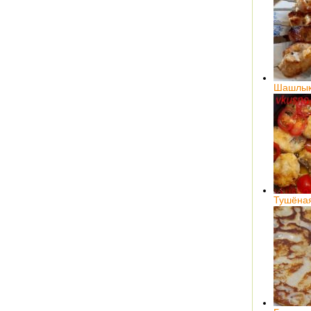
Шашлык 
Тушёна