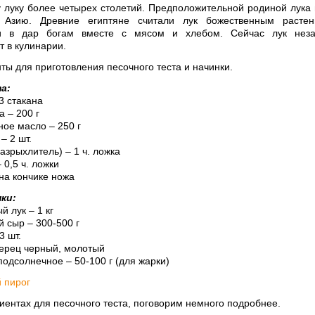
 луку более четырех столетий. Предположительной родиной лука
Азию. Древние египтяне считали лук божественным растен
и в дар богам вместе с мясом и хлебом. Сейчас лук нез
т в кулинарии.
ты для приготовления песочного теста и начинки.
а:
3 стакана
 – 200 г
ое масло – 250 г
– 2 шт.
азрыхлитель) – 1 ч. ложка
 0,5 ч. ложки
на кончике ножа
ки:
 лук – 1 кг
 сыр – 300-500 г
3 шт.
ерец черный, молотый
одсолнечное – 50-100 г (для жарки)
иентах для песочного теста, поговорим немного подробнее.