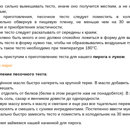
о сильно вымешивать тесто, иначе оно получится жестким, а не
тым;
приготовления, песочное тесто следует поместить в холо
тельно обвернув в пищевую пленку, не меньше чем на 30 ми
я и приобретения эластичности;
е тесто следует раскатывать от середины к краям;
олжно быть много и оно должно спокойно ложиться в форму для в
ть тесто в форму нужно так, чтобы не образовывались воздушные п
ь такое тесто необходимо при температуре 180°С.
рь приступим к приготовлению теста для нашего
пирога с луком
.
ление песочного теста
:
ённое масло быстро натереть на крупной терке. В масло добавить
мешать.
отделить от белков (белки в этом рецепте нам не понадобятся). В
ь соль, сахар и венчиком довести до однородности.
вую массу влить к маслу и сметане и еще раз все тщательно пере
осеять и смешать с сухими ингредиентами. Постепенно ввести муку
ально быстро замесить тесто и поместить в холодильник на 30 мин
ремя займемся нашей начинкой для пирога.