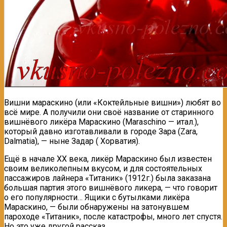
Вишни мараскино (или «Коктейльные вишни») любят во
всё мире. А получили они своё название от старинного
вишнёвого ликёра Мараскино (Maraschino — итал.),
который давно изготавливали в городе Зара (Zara,
Dalmatia), — ныне Задар ( Хорватия).
Ещё в начале ХХ века, ликёр Мараскино был известен
своим великолепным вкусом, и для состоятельных
пассажиров лайнера «Титаник» (1912г.) была заказана
большая партия этого вишнёвого ликера, — что говорит
о его популярности… Ящики с бутылками ликёра
Мараскино, — были обнаружены на затонувшем
пароходе «Титаник», после катастрофы, много лет спустя.
Но это уже другой рассказ…