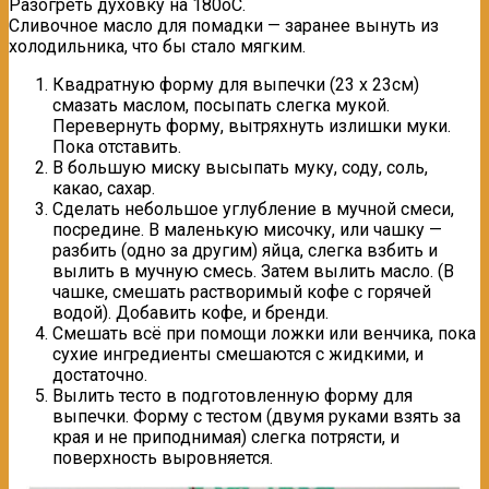
Разогреть духовку на 180оС.
Сливочное масло для помадки — заранее вынуть из
холодильника, что бы стало мягким.
Квадратную форму для выпечки (23 х 23см)
смазать маслом, посыпать слегка мукой.
Перевернуть форму, вытряхнуть излишки муки.
Пока отставить.
В большую миску высыпать муку, соду, соль,
какао, сахар.
Сделать небольшое углубление в мучной смеси,
посредине. В маленькую мисочку, или чашку —
разбить (одно за другим) яйца, слегка взбить и
вылить в мучную смесь. Затем вылить масло. (В
чашке, смешать растворимый кофе с горячей
водой). Добавить кофе, и бренди.
Смешать всё при помощи ложки или венчика, пока
сухие ингредиенты смешаются с жидкими, и
достаточно.
Вылить тесто в подготовленную форму для
выпечки. Форму с тестом (двумя руками взять за
края и не приподнимая) слегка потрясти, и
поверхность выровняется.