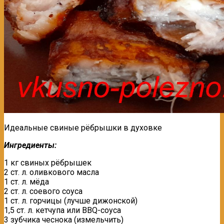
Идеальные свиные рёбрышки в духовке
Ингредиенты:
1 кг свиных рёбрышек
2 ст. л. оливкового масла
1 ст. л. мёда
2 ст. л. соевого соуса
1 ст. л. горчицы (лучше дижонской)
1,5 ст. л. кетчупа или BBQ-соуса
3 зубчика чеснока (измельчить)