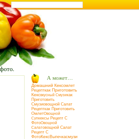
т на кухне
 фото.
А может…
Домашний Кекс
Омлет
Рецепт
Как Приготовить
Кекс
Как
Вкусный Смузи
Приготовить
Смузи
Овощной Салат
Рецепт
Как Приготовить
Омлет
Oвощной
Кексы Рецепт С
Суп
Фото
Oвощной
Овощной Салат
Салат
Рецепт С
Фото
Кекс
Смузи
Выпечка