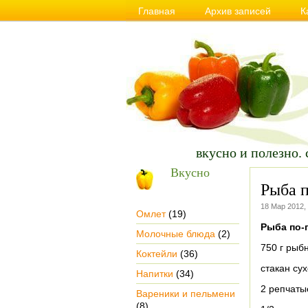
Главная
Архив записей
К
Сайт о Вкусной и Полезной еде, пра
вкусно и полезно. 
Вкусно
Рыба п
18 Мар 2012,
Омлет
(19)
Рыба по-
Молочные блюда
(2)
750 г рыб
Коктейли
(36)
стакан сух
Напитки
(34)
2 репчаты
Вареники и пельмени
(8)