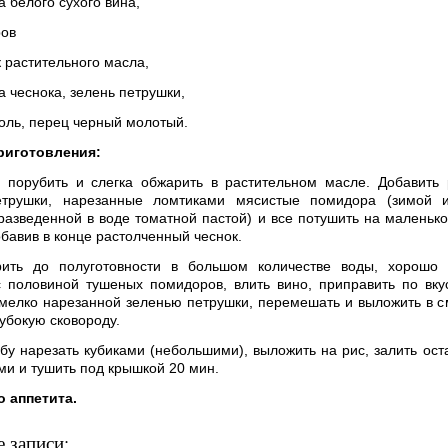
а белого сухого вина,
ров
к растительного масла,
а чеснока, зелень петрушки,
соль, перец черный молотый.
риготовления
:
 порубить и слегка обжарить в растительном масле. Добавить
етрушки, нарезанные ломтиками мясистые помидора (зимой 
разведенной в воде томатной пастой) и все потушить на маленько
обавив в конце растолченный чеснок.
рить до полуготовности в большом количестве воды, хорошо о
 половиной тушеных помидоров, влить вино, приправить по вку
мелко нарезанной зеленью петрушки, перемешать и выложить в 
убокую сковороду.
у нарезать кубиками (небольшими), выложить на рис, залить ос
и и тушить под крышкой 20 мин.
 аппетита.
 записи: