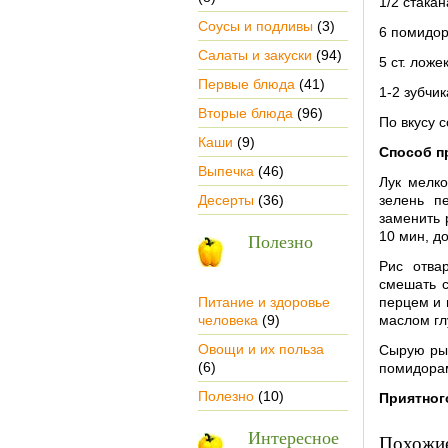
1/2 стакан
Соусы и подливы
(3)
6 помидо
Салаты и закуски
(94)
5 ст. ложе
Первые блюда
(41)
1-2 зубчик
Вторые блюда
(96)
По вкусу 
Каши
(9)
Способ п
Выпечка
(46)
Лук мелко
Десерты
(36)
зелень п
заменить 
10 мин, д
Полезно
Рис отва
смешать с
Питание и здоровье
перцем и 
человека
(9)
маслом гл
Овощи и их польза
Сырую рыб
(6)
помидорам
Полезно
(10)
Приятного
Интересное
Похожие