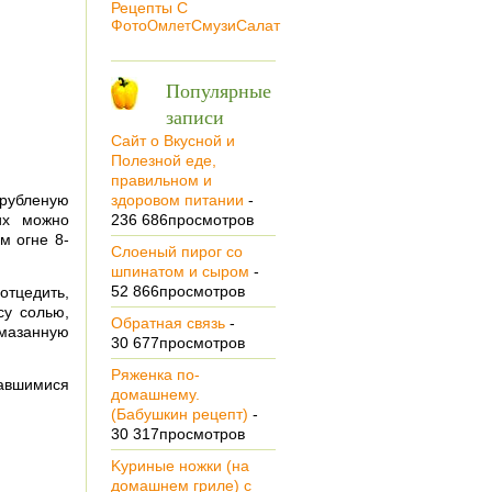
Рецепты С
Салат
Фото
Омлет
Смузи
Популярные
записи
Сайт о Вкусной и
Полезной еде,
правильном и
 рубленую
здоровом питании
-
их можно
236 686просмотров
м огне 8-
Cлoeный пирог co
шпинатом и сыром
-
52 866просмотров
тцедить,
су солью,
Обратная связь
-
смазанную
30 677просмотров
Ряженка по-
тавшимися
домашнему.
(Бабушкин рецепт)
-
30 317просмотров
Kуриные ножки (на
домашнем гриле) с