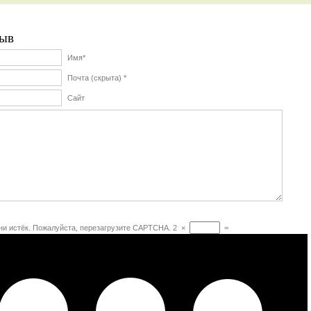
ыв
Имя*
Почта (скрыта) *
Сайт
и истёк. Пожалуйста, перезагрузите CAPTCHA.
2
×
=