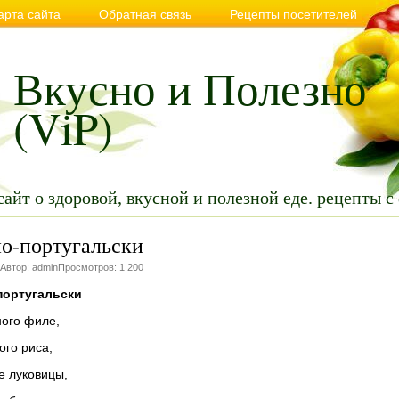
арта сайта
Обратная связь
Рецепты посетителей
вильном и здоровом питании
Советы
Видео
Анекдо
Вкусно и Полезно
(ViP)
сайт о здоровой, вкусной и полезной еде. рецепты с
о-португальски
 Автор: adminПросмотров: 1 200
португальски
ного филе,
ого риса,
е луковицы,