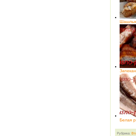
Шашлык 
Запекан
Белая 
Рубрика:
Вт