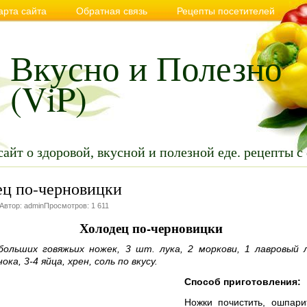
арта сайта
Обратная связь
Рецепты посетителей
вильном и здоровом питании
Советы
Видео
Анекдо
Вкусно и Полезно
(ViP)
сайт о здоровой, вкусной и полезной еде. рецепты с
ец по-черновицки
 Автор: adminПросмотров: 1 611
Холодец по-черновицки
больших говяжьих ножек, 3 шт. лука, 2 моркови, 1 лавровый 
ока, 3-4 яйца, хрен, соль по вкусу.
Способ приготовления:
Ножки почистить, ошпари