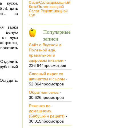
Салат
Домашний
Смузи
а куски,
Кекс
Омлет
Овощной
6 л), дать
Салат Рецепт
Oвощной
рить на
Суп
ия варки
Популярные
ю целую
 от лука
записи
астрюлю,
Сайт о Вкусной и
положить
Полезной еде,
правильном и
здоровом питании
-
 Отделить
236 644просмотров
 рубленый
Cлoeный пирог co
шпинатом и сыром
-
Остудить,
52 864просмотров
Обратная связь
-
30 626просмотров
Ряженка по-
домашнему.
(Бабушкин рецепт)
-
30 315просмотров