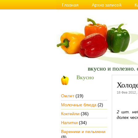
Главная
Архив записей
К
Сайт о Вкусной и Полезной еде, пра
вкусно и полезно. 
Вкусно
Холод
18 Фев 2012,
Омлет
(19)
Молочные блюда
(2)
2 шт. не
Коктейли
(36)
долек чесн
Напитки
(34)
Вареники и пельмени
(8)