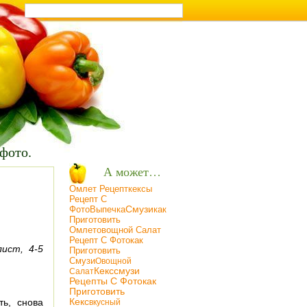
т на кухне
 фото.
А может…
Омлет Рецепт
Кексы
Рецепт С
Фото
Смузи
Как
Выпечка
Приготовить
Омлет
Овощной Салат
Рецепт С Фото
Как
лист, 4-5
Приготовить
Смузи
Oвощной
Кекс
Смузи
Салат
Рецепты С Фото
Как
Приготовить
ть, снова
Кекс
Вкусный