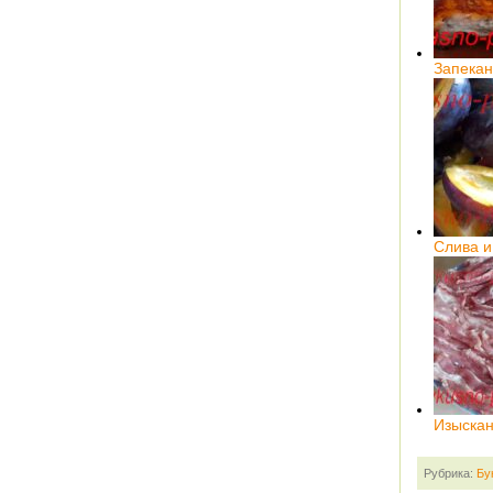
Запекан
Слива и
Изыскан
Рубрика:
Бу