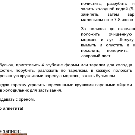
почистить, разрубить н
залить холодной водой (5-
закипеть, затем ва
маленьком огне 7-8 часов.
За полчаса до окончан
положить очищенну
морковь и лук. Шелуху
вымыть и опустить в к
посолить, поперчить, 
лавровый лист.
бульон, приготовить 4 глубокие формы или тарелки для холодца.
костей, порубить, разложить по тарелкам, в каждую положить
арезанную кружочками вареную морковь, залить бульоном.
ждую тарелку украсить нарезанными кружками вареными яйцами. 
 в холодильник для застывания.
одавать с хреном.
о аппетита!
 записи: