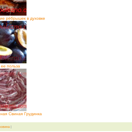
ие рёбрышек в духовке
 ее польза
ная Свиная Грудинка
ковина
|