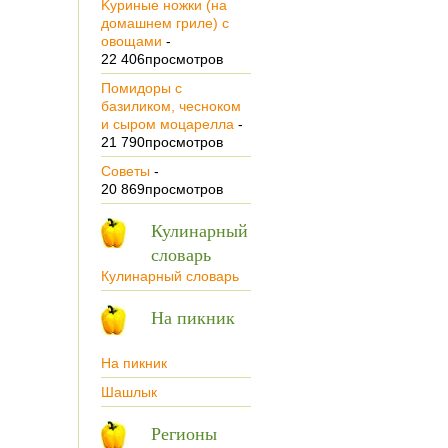
Kуриные ножки (на
домашнем гриле) с
овощами
-
22 406просмотров
Помидоры с
базиликом, чесноком
и сыром моцарелла
-
21 790просмотров
Советы
-
20 869просмотров
Кулинарный
словарь
Кулинарный словарь
На пикник
На пикник
Шашлык
Регионы