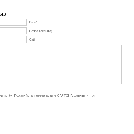
ыв
Имя*
Почта (скрыта) *
Сайт
и истёк. Пожалуйста, перезагрузите CAPTCHA.
девять
×
три
=