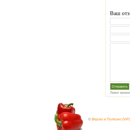
Ваш отз
Лимит времен
©
Вкусно и Полезно (ViP)