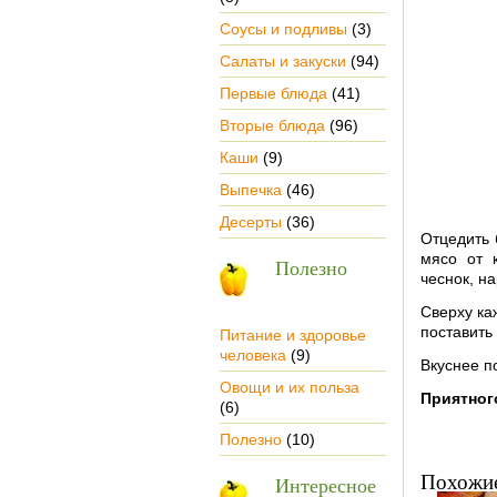
Соусы и подливы
(3)
Салаты и закуски
(94)
Первые блюда
(41)
Вторые блюда
(96)
Каши
(9)
Выпечка
(46)
Десерты
(36)
Отцедить 
мясо от 
Полезно
чеснок, н
Сверху ка
поставить
Питание и здоровье
человека
(9)
Вкуснее п
Овощи и их польза
Приятног
(6)
Полезно
(10)
Похожие
Интересное