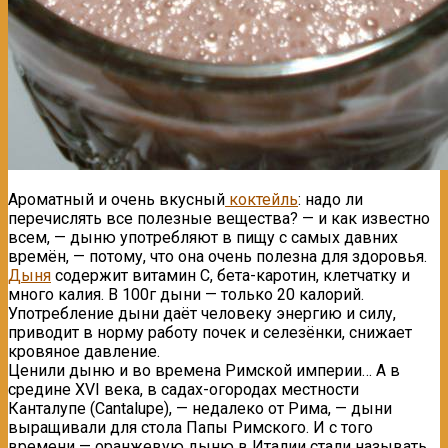
Ароматный и очень вкусный
коктейль
: надо ли
перечислять все полезные вещества? — и как известно
всем, — дыню употребляют в пищу с самых давних
времён, — потому, что она очень полезна для здоровья.
Дыня
содержит витамин С, бета-каротин, клетчатку и
много калия. В 100г дыни — только 20 калорий.
Употребление дыни даёт человеку энергию и силу,
приводит в норму работу почек и селезёнки, снижает
кровяное давление.
Ценили дыню и во времена Римской империи… А в
средине XVI века, в садах-огородах местности
Канталупе (Cantalupe), — недалеко от Рима, — дыни
выращивали для стола Папы Римского. И с того
времени — оранжевую дыню в Италии стали называть