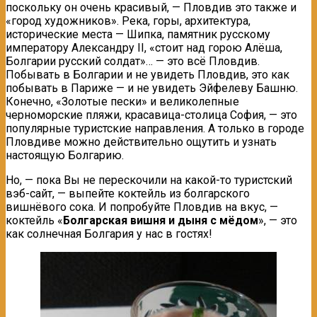
поскольку он очень красивый, — Пловдив это также и
«город художников». Река, горы, архитектура,
исторические места — Шипка, памятник русскому
императору Александру II, «стоит над горою Алёша,
Болгарии русский солдат»… — это всё Пловдив.
Побывать в Болгарии и не увидеть Пловдив, это как
побывать в Париже — и не увидеть Эйфелеву Башню.
Конечно, «Золотые пески» и великолепные
черноморские пляжи, красавица-столица София, — это
популярные туристские направления. А только в городе
Пловдиве можно действительно ощутить и узнать
настоящую Болгарию.
Но, — пока Вы не перескочили на какой-то туристский
вэб-сайт, — выпейте коктейль из болгарского
вишнёвого сока. И попробуйте Пловдив на вкус, —
коктейль «
Болгарская вишня и дыня с мёдом
», — это
как солнечная Болгария у нас в гостях!