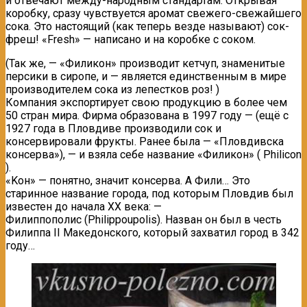
и отвечают между-народным стандартам. Открывая
коробку, сразу чувствуется аромат свежего-свежайшего
сока. Это настоящий (как теперь везде называют) сок-
фреш! «Fresh» — написано и на коробке с соком.
(Так же, — «Филикон» производит кетчуп, знаменитые
персики в сиропе, и — является единственным в мире
производителем сока из лепестков роз! )
Компания экспортирует свою продукцию в более чем
50 стран мира. Фирма образована в 1997 году — (ещё с
1927 года в Пловдиве производили сок и
консервировали фрукты. Ранее была — «Пловдивска
консерва»), — и взяла себе название «Филикон» ( Philicon
).
«Kон» — понятно, значит консерва. А Фили… Это
старинное название города, под которым Пловдив был
известен до начала ХХ века: —
Филиппопoлис (Philippoupolis). Назван он был в честь
Филиппа II Македонского, который захватил город в 342
году…