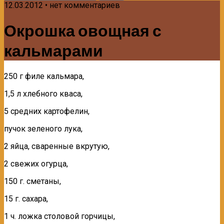
12.03.2012 • нет комментариев
Окрошка овощная с
кальмарами
250 г филе кальмара,
1,5 л хлебного кваса,
5 средних картофели­н,
пучок зеленого лука,
2 яйца, сваренные вкрутую,
2 свежих огурца,
150 г. сметаны,
15 г. саха­ра,
1 ч. ложка столовой горчицы,