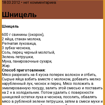
18.03.2012 • нет комментариев
Шницель
Шницель
600 г свинины (окорок),
2 яйца, стакан молока,
Репчатая луковица,
3 зубка чеснока,
Соль, перец черный молотый,
Зелень петрушки,
Мука, панировочные сухари,
Жир.
Способ приготовления:
Мясо разрезать на 4 куска поперек волокон и отбить,
Сырые яйца взбить вместе с молоком, добавить мелко
нарубленный лук, чеснок и перец. Мясо положить в
эмалированную посуду, залить этой смесью и поставить
на 2 н в холодильник. Потом удалить с поверхности
шницелей остатки лука и чеснока, посолить, обвалять
мясо в рубленой зелени петрушки, затем в смеси муки и